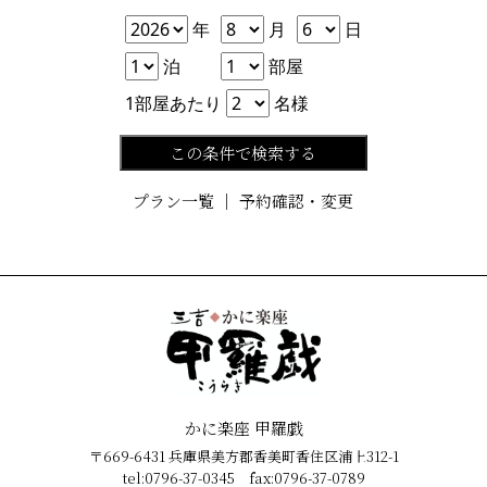
年
月
日
年
月
日
泊数
部屋数
泊
部屋
人数
1部屋あたり
名様
この条件で検索する
プラン一覧
｜
予約確認・変更
かに楽座 甲羅戯
〒669-6431 兵庫県美方郡香美町香住区浦上312-1
tel:0796-37-0345 fax:0796-37-0789