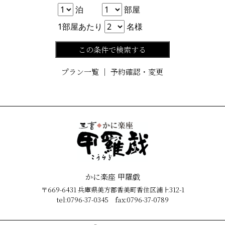
泊数
部屋数
泊
部屋
人数
1部屋あたり
名様
この条件で検索する
プラン一覧
｜
予約確認・変更
かに楽座 甲羅戯
〒669-6431 兵庫県美方郡香美町香住区浦上312-1
tel:0796-37-0345 fax:0796-37-0789