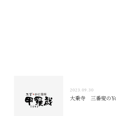
2023.09.30
大乗寺 三番叟のYo